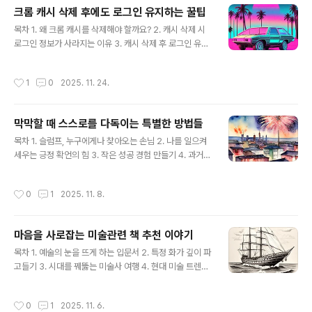
크롬 캐시 삭제 후에도 로그인 유지하는 꿀팁
글 내용
목차 1. 왜 크롬 캐시를 삭제해야 할까요? 2. 캐시 삭제 시
로그인 정보가 사라지는 이유 3. 캐시 삭제 후 로그인 유지
첫 번째 방법 4. 캐시 삭제 후 로그인 유지 두 번째 방법 5.
자주 묻는 질문 (FAQ) 6. 마치며 크롬 캐시란 무엇이며 왜
작성시간
1
0
2025. 11. 24.
삭제할까요웹 브라우저의 캐시는 웹사이트의 이미지, 스크
립트, 스타일시트 등 반복적으로 사용되는 데이터를 저장
하여 웹 페이지 로딩 속도를 향상시키는 기술입니다. 마치
막막할 때 스스로를 다독이는 특별한 방법들
책갈피와 같아서, 다음에 같은 페이지를 방문할 때 처음부
글 내용
터 모든 것을 다시 불러오지 않고 저장된 데이터를 활용하
목차 1. 슬럼프, 누구에게나 찾아오는 손님 2. 나를 일으켜
여 빠르게 보여주는 것이죠. 하지만 이 캐시 데이터가 너무
세우는 긍정 확언의 힘 3. 작은 성공 경험 만들기 4. 과거의
많아지거나 오래되면 오히려 브라우저 작동이 느려지거나,
나에게서 배우는 지혜 5. 주변의 긍정적인 에너지를 활용
웹사이트 업데이트 내용이 제대로 반영되지 않는 등의 문
하기 6. 슬럼프 이후 더욱 성장하는 나 마음 다스리기 명상
작성시간
0
1
2025. 11. 8.
제를..
과 심호흡막막함이 몰려올 때 가장 먼저 필요한 것은 잠시
멈추고 자신의 마음을 챙기는 시간입니다. 복잡한 생각과
감정에 휩쓸리기 쉬울 때, 우리는 의도적으로 잠시 멈추는
마음을 사로잡는 미술관련 책 추천 이야기
연습을 해야 합니다. 명상은 흩어진 마음을 하나로 모으고,
글 내용
현재에 집중하게 함으로써 막막함을 줄이는 데 큰 도움을
목차 1. 예술의 눈을 뜨게 하는 입문서 2. 특정 화가 깊이 파
줍니다. 특별한 장비나 시간 투자가 필요한 것이 아닙니다.
고들기 3. 시대를 꿰뚫는 미술사 여행 4. 현대 미술 트렌드
조용한 공간에서 눈을 감고 편안한 자세로 앉아 호흡에 집
를 읽는 눈 5. 예술가의 삶과 철학을 엿보다 6. 나만의 시선
중하는 것만으로도 충분합니다. 코로 숨을 들이쉬고 입으
으로 작품 감상하기 7. 아름다움을 배우는 그림 실기 8. 예
작성시간
0
1
2025. 11. 6.
로 천천히..
술과 삶의 경계를 넘나들다 9. 마음이 풍요로워지는 마지막