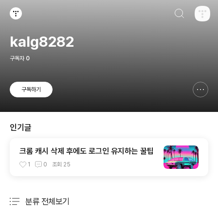
검색하기
티스토리
kalg8282
구독자
0
구독하기
신고하기 레이어
열기
인기글
크롬 캐시 삭제 후에도 로그인 유지하는 꿀팁
1
0
조회
25
분류 전체보기
주요 글 목록