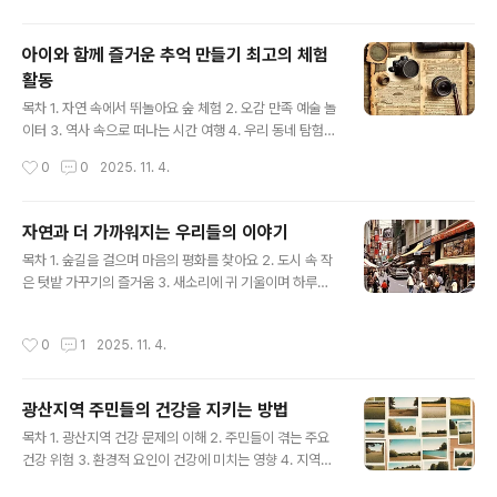
추천 명화 감상을 깊게 만드는 필독서미술관 나들이는 늘
즐겁지만, 그림 앞에서 막연함을 느낀 경험 다들 있으시죠?
아이와 함께 즐거운 추억 만들기 최고의 체험
어떤 시선으로 바라봐야 할지, 작가는 무엇을 이야기하고
활동
싶었을지 궁금할 때, 곁에 든든한 가이드가 되어줄 책들이
글 내용
있습니다. 이 책들은 단순한 정보 전달을 넘어, 그림 속에
목차 1. 자연 속에서 뛰놀아요 숲 체험 2. 오감 만족 예술 놀
숨겨진 이야기와 시대를 읽어내는 통찰력을 선사합니다.
이터 3. 역사 속으로 떠나는 시간 여행 4. 우리 동네 탐험대
명화의 탄생 비화부터 작가의 숨겨진 의도까지, 책을..
5. 신나는 과학 실험실 6. 나만의 작품 만들기 7. 건강한 몸
작성시간
0
0
2025. 11. 4.
튼튼 활동 8. 특별한 날 함께 하는 추억 자연 속에서 배우는
생명의 신비아이와 함께하는 주말, 무엇을 해야 할지 고민
이라면 자연으로 떠나는 여행은 어떠세요? 숲 체험, 농장
자연과 더 가까워지는 우리들의 이야기
방문, 계곡 물놀이 등 자연은 아이들에게 살아있는 교과서
글 내용
목차 1. 숲길을 걸으며 마음의 평화를 찾아요 2. 도시 속 작
가 되어줍니다. 흙을 만지고, 풀냄새를 맡으며 오감으로 자
은 텃밭 가꾸기의 즐거움 3. 새소리에 귀 기울이며 하루를
연을 느끼는 과정은 아이들의 정서 발달에 큰 도움을 줍니
시작하는 방법 4. 자연이 주는 에너지를 요리에 담아봐요
다. 특히 숲 해설가와 함께하는 숲 체험은 식물과 동물의 이
5. 계절의 변화를 느끼며 생활 패턴 바꾸기 6. 반려동물과
름, 생태 습성 등을 배우는 유익한 시간이 될 수 있습니다.
작성시간
0
1
2025. 11. 4.
함께하는 자연 놀이 7. 우리의 작은 실천이 만드는 변화 도
아이들은 숲 속 친구들을 관찰하며 호기심을..
시 속 자연 찾기바쁘게 돌아가는 도시 생활 속에서 자연을
만끽하기란 쉽지 않습니다. 하지만 자세히 들여다보면 우
광산지역 주민들의 건강을 지키는 방법
리 주변에도 의외로 많은 자연의 흔적을 발견할 수 있습니
글 내용
다. 창밖으로 보이는 작은 나무 한 그루, 공원 벤치에 앉아
목차 1. 광산지역 건강 문제의 이해 2. 주민들이 겪는 주요
맞는 바람, 하늘을 수놓는 구름의 모양까지. 이러한 작은 순
건강 위험 3. 환경적 요인이 건강에 미치는 영향 4. 지역사
간들을 알아차리는 것만으로도 우리는 자연과 더 가까워질
회 차원의 건강 증진 노력 5. 개인 스스로 건강을 관리하는